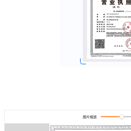
程
公
决
究
公，
与
之
作
PAI
Alibaba
专有云
基于千问大模型等，
100%兼容MyS
校
快
大
AI
大模
序
电
AI智能应用
方
报
限
认
旅
计
堡
Cloud
创
大
递
合
子
模
应
型原
案
告
时
证
模
划
垒
Consulting
新
一站式AI开发、训练和推
云
容
物
智
合
云
免
型
作
与
限
型
用
生应
机
Partner 合
中
原
器
流
能
同
查
栖
费
云
白
量
模
作计划
心
服
构
用
云
生
服
查
客
询
战
试
网
防
皮
积
板
云
解
大
务
务
建
畅
询
服
合
略
用
络
火
书
AI
分
建
工
析
数
Kubernetes
Qoder
千
捷
作
参
自动承接线索
新
合
墙
大
加
站
开
DNS
据
版
问
通
HOT
伙
考
老
作
模
倍
物
企
计
ACK
覆盖公网/内网、递归/权威
办
主
伴
千
同
大
定
计
型
NEW
Tableau
算
业
公
提供一站式管理容
面向真实软件
云
AI
机
问
享
模
制
划
科
销
你的AI工作搭子，
订阅
大
服
NEW
登
应
上
安
AI
型
活
建
研
售
最高领取价值200元试用
数
务
万
录
的
Salesforce
全
用
平
服
站
合
与
万
动
AI空
据
MaxCompute
有
一站式A
合
中
On
台-
务
作
AI
服
小
中课
开
面向分析的企业级Sa
无
作
国
模
Alibaba
Token
平
产
务
智
堂在
AI
发
AI
界
伶
伙
板
Cloud ISV
Plan
台
品
生
AI
线直
ERP
生
治
看
鹊
应
伴
小
合作计划
百
免
态
NEW
建
播课
产
理
见
管
企业级人与Ag
程
用
炼-
费
合
站
CRM
堂
力
平
新
理
序
智能客服
应
试
作
及
个人版上线、团队版降价；千
低
（旗
先
台
成
力
后
秒
用
OA
用
计
至
舰
服
锋
DataWorks
图片缩放
量
定
为
台
悟
大
模
办
千
划
15
1亿+ 大模型 tokens 和 
版）
务
先锋实践拓展 
制
Data Agent 驱动的一站式
模
服
版
公
问
元/
金
小
市
型
云端极速 AI 