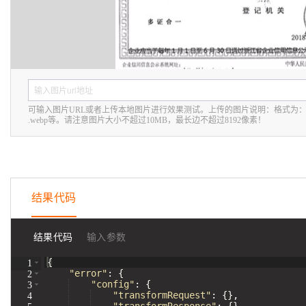
态
AI Native 的
机
解
器
决
学
方
习
大模型解决方
案
案
AI
开
可输入图片URL或者上传本地图片进行效果测试。上传的图片说明：格式为
快
10
多
与
发
.webp
等。请注意图片大小不超过
10MB
，最长边不超过
8192
像素！
速
分
模
AI
和
部
钟
态
智
AI
署
微
数
能
应
Dify，
调：
据
体
用
高
让
信
进
解
效
0.6B
息
行
结果代码
决
搭
模
提
实
方
建
型
取
时
案
AI
媲
音
从文本、图片
结果代码
输入参数
应
美
视
用
235B
频
{
超
1
"error"
:
{
2
模
通
强
依托云原生高可用架构,实现
"config"
:
{
3
型
话
辅
"transformRequest"
:
{
}
,
4
10
助，
用1%尺寸在特定领
构建支持
"transformResponse"
:
{
}
,