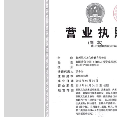
系
AI
务
丰富多元化的应用模
140+云
月
融
飞
云
程
服
场
生
统
平
产
伙
送.CN域名，送备案
模
天
防
序
务
台-
大
态
品
力
发
伴
火
平
财
模
模
免
Night
解
时
APP
布
墙
台
税
型
型
费
Plan
刻
AI
开发
时
决
云原生的云上边界网络安全
百
管
体
服
试
支
应
刻
方
炼
理
服
验
务
客
用
建
持
用
所见，即是所
-
案
务
平
户
站
Qwen
产品新客免费试用，最长1
400
全
生
台
案
大
系
在线体验全尺寸、多种模态
3.8-
电
AI
妙
态
百
例
模
统
大
Max
话
实
多模态内
伙
炼-
型
Happy
模
行
NEW
训
伴
智
系
型
业
广
夜间 5 折，Qwen/Me
营
自
能
列
ACA
生
告
从基础到进阶，
然
体
大
认
态
营
语
模
灵活可视化地构建企业级
证
解
销
言
型
体
决
处
人
验
新一代 AI 视频生成模型
方
理
工
案
助力企业全员 AI 认知与能
智
数
开
能
据
发
平
标
者
台
注
生
PAI