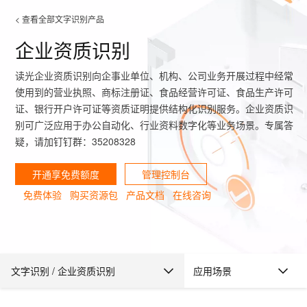
< 查看全部文字识别产品
企业资质识别
大模型
产品
解决方案
权益
定价
云市场
伙伴
服务
了解阿里云
读光企业资质识别向企事业单位、机构、公司业务开展过程中经常
产品动态
精
精选解决方案
普
产
精
成
售
为
AI
价
数
成
企
天
AI
配
基
产
阿
市
创
专
服
开
加
千问AI平台
大模型
阿里云 OPC
使用到的营业执照、商标注册证、食品经营许可证、食品生产许可
选
惠
品
选
为
前
什
特
格
据
为
业
池
场
置
础
品
里
场
新
业
务
发
入
创新助力计
千问办公，解锁你的工作
千问官方 MaaS 平台
睿译宝，AI翻译排
Qwen Audio：打造专属 AI 语音助手
为企业打
一句话生成原生可编辑精美 PPT 文稿
NEW
NEW
Qwen3.8-
证、银行开户许可证等资质证明提供结构化识别服务。企业资质识
产
上
定
商
销
咨
么
惠
计
与
产
增
大
景
报
软
伙
云
活
加
服
伙
者
我
划
企业级Agent产品，直接交付可用成果
Max 模型上
上传文档即自动完成翻译和格式还原
Qwen-Audio-3.0-Realtime 端到端实时语音角色扮演
输入一句话想法, 轻松生成专业的 PPT
别可广泛应用于办公自动化、行业资料数字化等业务场景。专属答
品
云
价
城
售
询
选
算
API
品
值
赛
体
价
件
伴
认
动
速
务
伴
社
们
线
至高可申
智
疑，请加钉钉群：35208328
伙
择
器
伙
服
验
器
合
证
合
区
Agency Agents：拥有专属领域专家
GLM-5.2：长任务时代开源旗舰模型
即刻拥有 DeepSeek-V4-Pro
一键部
HOT
大模型
启
精选产品
精选解决方案
大
普
在
域
云
2026
上
请百万元
数
伴
阿
伴
务
作
作
多领域专家智能体,一键组建 AI 虚拟交付团队
Open
真正可用的 1M 上下文,一次完成代码全链路开发
轻松解锁专属 DeepSeek-V4-Pro
一键购买专属联机服务器，轻松开启游戏
了解云产品的定价详情
AI
模
惠
线
名
服
阿里
云
据
AI
网
AI
Windows
域
Careers
Token 补
开通享免费额度
管理控制台
里
计
计
Search 向量
普
自助选配和估算价格
一站式生成采
人工智能与机器学习
AI
型
上
服
与
务
云峰
场
集
Coding
站
算
名
分
产
企
大
博
云
HappyHorse 打造一站式影视创作平台
Hermes Agent，打造自进化智能体
5 分钟轻松部署
划
划
漫剧工坊：一站式动画创作平台
贴，五大
检索版支持
HOT
惠
免费体验
购买资源包
产品文档
在线咨询
服
云
务
网
器
会
景
宝塔
社
建
法
文本
图
语
智能编程，一键
销
品
业
模
文
云
视频检索
可视化编排打通从文字构思到成片全链路闭环
自主进化，持久记忆，越用越聪明
从聊天伙伴进化为能主动干活的本地数字员工
快速生产连贯的高质量长漫剧
权
手
权益加速
计算
互联网应用开发
务
官
站
ECS
组
Linux
商
会
设
大
伙
生
支
型
生成
片
音
Pipeline 功
益
阿里
阿
Al
上
价
机
平
方
合
标
招
提供智能易用的域名
安全可靠、弹性
OPC 成
赛
问
AI
伴
态
持
认
能
售
快速拥有专属 OpenClaw
Claude Code + GStack 打造工程团队
和
低代码高效构建企业门户网站
识
10 分钟搭建微信、支付宝小程序
云
里
MaaS
三
CentOS
至高享 1亿+免费 tok
大数据
台
力
购
容器
成
多
什
格
聘
答
电
集
计
证
功
MaaS
云
服务
让AI从“聊天伙伴”进化为能干活的“数字员工”
要
安装技能 GStack，拥有专属 AI 工程团队
以可视化方式快速构建移动和 PC 门户网站
备
高效部署网站，快速应用到小程序
后
视
别
百
荐
端
么
云
千
对
覆盖90
咨
本
优
商
成
划
Qwen3.8-
Kimi-
Docker
应用身份服
产品
中
伙伴
素
案
校
阿
现代化应用
炼
小
是
开
电
存储
服
问
象
频
与
云服务器38元/年起，超
询
全
营
认
文字识别
/
企业资质识别
应用场景
管
势
Max
K3
务 (IDaaS)
伙伴
企
赋能
园
里
程
云
发
子
大
大
存
云
伙
专
部
务
生
销
合
证
JAVA
理
身
公
HOT
NEW
OpenClaw
计划
出
合作
招
模
云
安全
序
计
大
书
官
模
储
聚
网络与CDN
大模型服务与应用平台
伴
家
认
中
从图文生成到
成
成
文字识别主页面
份
司
型
管理能力上
（繁
海
聘
OPC
功能介绍与体验
算
赛
方
型
OSS
AI