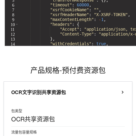
5
"timeout"
:
60000
,
分
Bolt.diy
6
"xsrfCookieName"
:
""
,
7
钟
即
一
构
"xsrfHeaderName"
:
"X-XSRF-TOKEN"
,
8
在
刻
步
建
"maxContentLength"
:
-
1
,
9
聊
拥
搞
大
"headers"
:
{
10
"Accept"
:
"application/json, te
天
有
定
模
11
"Content-Type"
:
"application/x-
12
系
DeepSeek-
创
型
}
,
13
统
R1
意
应
"withCredentials"
:
true
,
14
中
满
建
用
"method"
:
"post"
,
15
增
血
站
的
加
版
安
通过自然语言
一
全
产品规格-预付费资源包
多种方案随心选，轻松解
个
防
AI
护
助
体
手
系
OCR文字识别共享资源包
在企业官网、通讯软件中为客
通过阿里
包类型
OCR共享资源包
流量包容量规格