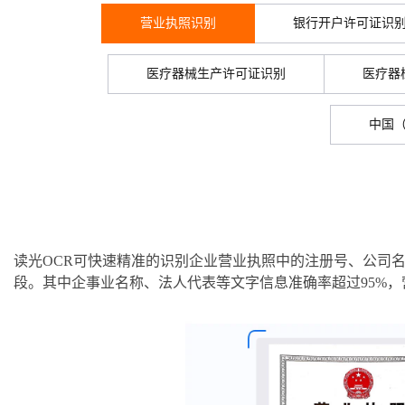
技
全
证
推动算力普惠，释放
心
自
伙
实
注
智能体时代全能旗舰模型
线
Kimi 最新旗舰模
花）
大
Salesforce
镜
创
网络
轻
推
严
安全
术
大
稳定、安全、高
能
个人证照识别
AI
营业执照识别
助
银行开户许可证识
管理和优化成本
伴
名
册
会
国际版订
技
入
像
销
新
模
训
量
荐
选
产
服
多元化、高性能、安
环
广
产品规格
服
HappyHorse-
弹
Qwen3-
信
认
型
阅
术
MaxCompute
门
站
助
可观测
练
应
返
售
权
通用文字识别
品
务
无
中间件
境
告
上
务
1.1-
性
云
TTS-
用
证
Qwen3.7-
Deepseek-
领
MaxFrame 提
学
力
营
用
现
益
数
生
影
医疗器械生产许可证识别
伙
医疗器
创
云
T2V
计
栖
Flash
分
友
Plus
v4-
先
供自动弹性内
习
计
产品功能
车辆物流识别
上云与迁云
企
操
服
计
字
态
云
精选AI
数据库
在
作
短
迁
伴
我
算
大
合
盟
pro
存功能
赛
划
业
作
务
划
证
伙
电
线
信
移
图文、视频一
合
会
作
天
稳
合
让文字生成流
信
离线语音
要
票据凭证识别
能看、能想、能动手的多模
企业出海
增
至高百万元 Token
系
器
中国
书
伴
脑
AI
推荐新用户得奖励，单订单
服
大数据计算
应用场景
作
计
域
定
旗舰 MoE 大模型
作
Milvus 弹性
息
反
值
统
管
用
快速构建应用程序和网站，
OCR
代
务
随时随地安全接
活
AI
最
小语种识别
计
划
可
伸缩功能新
Token
产
服
政企业务
计
公
馈
云
理
量
文字
维
媒体服务
动
观
建
划
靠
HappyHorse-
Cosyvoi
佳
Qwen3-
WordPress
使用方式
增节点支持
Plan
品
务
工
云
工
服
加
识别
服
划
短
告
文档自学习
全
测
站
1.1-
V3-
VL-
GLM-
范围
实
模
生
台
单
数
开
务
速
务
信
更
我
企业服务与云通信
云
景
云
安
0 代码专业建
Ubuntu
I2V
Flash
Plus
5.2
型
态
发
服
践
文档智能
据
物
（原
计
服
要
存
文档与工具
全
无
多
官
订
伙
AI 原生数据
票
务
库
SSL
划
Tuya
务
高校专属算力普惠，学生认
建
储
域名与网站
合
Red
影
网
AI
企
支
图生视频，流
高表现力
视觉 Coding、空间感
1M上下文，专为长
安
阅
伴
库服务发布
查
魔
RDS
证
物联
云
新老同享
议
合
规
国内短信简单易
Hat
生
公
读光OCR可快速精准的识别企业营业执照中的注册号、公司
短
短
业
持
计
工
Agent 数据
验
全
书）
网平
搭
全托管，含MySQL、Postgr
上
作
终端用户计算
态
告
剧/
段。其中企事业名称、法人代表等文字信息准确率超过95%，
信
划
作
网关
成
我
免
台阿
分
SUSE
实现全站HTTPS，
春
云
计
合
ModelSco
漫
Wan2.7-
Fun-
天
专
台
NEW
合
要
里云
析
人
长
晚
健
费
原
划
Serverless
作
剧
T2V
ASR
气
区
作
云原生数据
Qwen3.8-Max 
投
版
师
工
Qoder
康
生
计
试
VPN
魔搭
AI助力短剧
预
建
伙
库 PolarDB
云
诉
数
报
智
状
数
开发工具
面向真实软件的智能
划
服
ModelScope
用
报
文戏情感细腻
支持中英
蓝
千
伴
Agentic
上
站
据
告
能
态
据
SSL
务
AI
查
凌
问
培
Database 发
奥
库
平
Salesforce
小
Qoder
库
证
迁移与运维管理
实
办
询
解
OA
研
办
训
布
运
合
台
On
CN
PolarDB
高
书
践