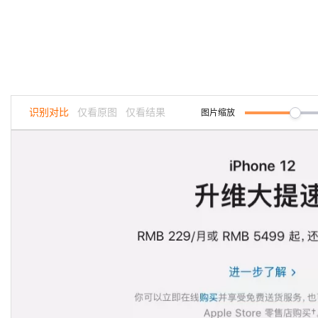
程
公
决
究
公，
与
之
作
PAI
Alibaba
专有云
基于千问大模型等，
100%兼容MyS
校
快
大
AI
大模
序
电
AI智能应用
方
报
限
认
旅
计
堡
Cloud
创
大
递
合
子
模
应
型原
案
告
时
证
模
划
垒
Consulting
新
一站式AI开发、训练和推
云
容
物
智
合
云
免
型
作
与
限
型
用
生应
机
Partner 合
中
原
器
流
能
同
查
栖
费
云
白
量
模
作计划
心
服
构
用
云
生
服
查
客
询
战
试
网
防
皮
积
板
云
解
大
务
务
建
畅
询
服
合
略
用
络
火
书
AI
分
建
工
析
数
Kubernetes
Qoder
千
捷
作
参
自动承接线索
新
合
墙
大
加
站
开
DNS
图片缩放
据
版
问
识别对比
仅看原图
仅看结果
通
HOT
伙
考
老
作
模
倍
物
企
计
ACK
覆盖公网/内网、递归/权威
办
主
伴
千
同
大
定
计
型
NEW
Tableau
算
业
公
提供一站式管理容
面向真实软件
云
AI
机
问
享
模
制
划
科
销
你的AI工作搭子，
订阅
大
服
NEW
登
应
上
安
AI
型
活
建
研
售
最高领取价值200元试用
数
务
万
录
的
Salesforce
全
用
平
服
站
合
与
万
动
AI空
据
MaxCompute
有
一站式A
合
中
On
台-
务
作
AI
服
小
中课
开
面向分析的企业级Sa
无
作
国
模
Alibaba
Token
平
产
务
智
堂在
AI
发
AI
界
伶
伙
板
Cloud ISV
Plan
台
品
生
AI
线直
ERP
生
治
看
鹊
应
伴
小
合作计划
百
免
态
NEW
建
播课
产
理
见
管
企业级人与Ag
程
用
炼-
费
合
站
CRM
堂
力
平
新
理
序
智能客服
应
试
作
及
个人版上线、团队版降价；千
低
（旗
先
台
成
力
后
秒
用
OA
用
计
至
舰
服
锋
DataWorks
量
定
为
台
悟
大
模
办
千
划
15
1亿+ 大模型 tokens 和 
版）
务
先锋实践拓展 
制
Data Agent 驱动的一站式
模
服
版
公
问
元/
金
小
市
型
云端极速 AI 