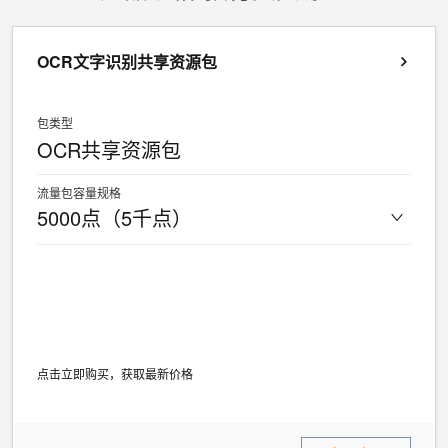
分
Bolt.diy
钟
即
一
构
在
刻
步
建
OCR文字识别共享资源包
聊
拥
搞
大
天
有
定
模
系
DeepSeek-
创
型
包类型
统
R1
意
应
OCR共享资源包
中
满
建
用
增
血
站
的
流量包容量规格
加
版
安
通过自然语言
5000点（5千点）
一
全
多种方案随心选，轻松解
个
防
AI
护
助
体
手
系
在企业官网、通讯软件中为客
通过阿里
点击立即购买，获取最新价格