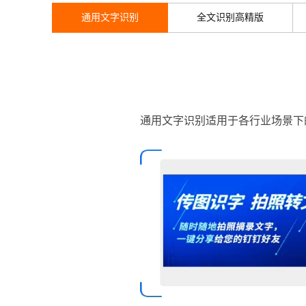
技
全
证
推动算力普惠，释放
心
自
伙
实
注
智能体时代全能旗舰模型
线
Kimi 最新旗舰模
花）
大
Salesforce
镜
创
网络
轻
推
严
安全
术
大
稳定、安全、高
能
个人证照识别
AI
通用文字识别
全文识别高精版
助
管理和优化成本
伴
名
册
会
国际版订
技
入
像
销
新
模
训
量
荐
选
产
服
多元化、高性能、安
环
广
产品规格
服
HappyHorse-
弹
Qwen3-
信
认
型
阅
术
MaxCompute
门
站
助
可观测
练
应
返
售
权
车辆物流识别
品
务
无
中间件
境
告
上
务
1.1-
性
云
TTS-
用
证
Qwen3.7-
Deepseek-
领
MaxFrame 提
学
力
营
用
现
益
数
生
影
伙
创
云
T2V
计
栖
Flash
分
友
Plus
v4-
先
供自动弹性内
习
计
产品功能
票据凭证识别
上云与迁云
企
操
服
计
字
态
云
精选AI
数据库
在
作
短
迁
伴
我
算
大
合
盟
pro
存功能
赛
划
业
作
务
划
证
伙
电
线
信
移
图文、视频一
合
会
作
天
稳
合
让文字生成流
信
离线语音
要
企业资质识别
能看、能想、能动手的多模
企业出海
增
至高百万元 Token
系
器
书
伴
脑
AI
推荐新用户得奖励，单订单
服
大数据计算
应用场景
作
计
域
定
旗舰 MoE 大模型
作
Milvus 弹性
息
反
值
统
管
用
快速构建应用程序和网站，
OCR
代
务
随时随地安全接
活
AI
最
小语种识别
计
划
可
伸缩功能新
通用文字识别适用于各行业场景下
Token
产
服
政企业务
计
公
馈
云
理
量
文字
维
媒体服务
动
观
建
划
靠
HappyHorse-
Cosyvoi
佳
Qwen3-
WordPress
使用方式
增节点支持
Plan
品
务
工
云
工
服
加
识别
服
划
短
告
国际卡证场景识别
全
测
站
1.1-
V3-
VL-
GLM-
范围
实
模
生
台
单
数
开
务
速
务
信
更
我
企业服务与云通信
云
景
云
安
0 代码专业建
Ubuntu
I2V
Flash
Plus
5.2
型
态
发
服
践
OCR文档自学习
据
物
（原
计
服
要
存
文档与工具
全
无
多
官
订
伙
AI 原生数据
票
务
库
SSL
划
Tuya
务
高校专属算力普惠，学生认
建
储
域名与网站
合
Red
影
网
AI
企
支
图生视频，流
高表现力
视觉 Coding、空间感
1M上下文，专为长
安
文档智能
阅
伴
库服务发布
查
魔
RDS
证
物联
云
新老同享
议
合
规
国内短信简单易
Hat
生
公
短
短
业
持
计
工
Agent 数据
验
全
书）
网平
搭
全托管，含MySQL、Postgr
上
作
终端用户计算
态
告
剧/
信
划
作
网关
成
我
免
台阿
分
SUSE
实现全站HTTPS，
春
云
计
合
ModelSco
漫
Wan2.7-
Fun-
天
专
台
NEW
合
要
里云
析
人
长
晚
健
费
原
划
Serverless
作
剧
T2V
ASR
气
区
作
云原生数据
Qwen3.8-Max 
投
版
师
工
Qoder
康
生
计
试
VPN
魔搭
AI助力短剧
预
建
伙
库 PolarDB
云
诉
数
报
智
状
数
开发工具
面向真实软件的智能
划
服
ModelScope
用
报
文戏情感细腻
支持中英
蓝
千
伴
Agentic
上
站
据
告
能
态
据
SSL
务
AI
查
凌
问
培
Database 发
奥
库
平
Salesforce
小
Qoder
库
证
迁移与运维管理
实
办
询
解
OA
研
办
训
布
运
合
台
On
CN
PolarDB
高
书
践