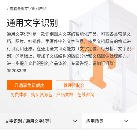
< 查看全部文字识别产品
通用文字识别
大模型
产品
解决方案
权益
定价
云市场
伙伴
服务
了解阿里云
通用文字识别是一款识别图片文字的智能化产品，可将各类常见文
产品动态
精
精选解决方案
普
产
精
成
售
为
AI
价
数
成
企
天
AI
配
基
产
阿
市
创
专
服
开
加
千问AI平台
大模型
阿里云 OPC
档、图片、扫描件、手写件中的文字信息，按照文档原有的格式进
选
惠
品
选
为
前
什
特
格
据
为
业
池
场
置
础
品
里
场
新
业
务
发
入
创新助力计
千问办公，解锁你的工作
千问官方 MaaS 平台
睿译宝，AI翻译排
Qwen Audio：打造专属 AI 语音助手
为企业打
一句话生成原生可编辑精美 PPT 文稿
NEW
NEW
Qwen3.8-
行识别和还原。在通用全文识别能力（文字定位、行分析、文字识
产
上
定
商
销
咨
么
惠
计
与
产
增
大
景
报
软
伙
云
活
加
服
伙
者
我
划
企业级Agent产品，直接交付可用成果
Max 模型上
上传文档即自动完成翻译和格式还原
Qwen-Audio-3.0-Realtime 端到端实时语音角色扮演
输入一句话想法, 轻松生成专业的 PPT
别）的基础上，增加了文档结构的版面分析和文档图像处理能力，
品
云
价
城
售
询
选
算
API
品
值
赛
体
价
件
伴
认
动
速
务
伴
社
们
线
至高可申
智
进一步提升文档识别的产品体验。专属答疑，请加钉钉群：
伙
择
器
伙
服
验
器
合
证
合
区
Agency Agents：拥有专属领域专家
GLM-5.2：长任务时代开源旗舰模型
即刻拥有 DeepSeek-V4-Pro
一键部
HOT
大模型
启
精选产品
精选解决方案
大
普
在
域
云
2026
上
请百万元
数
35208328
伴
阿
伴
务
作
作
多领域专家智能体,一键组建 AI 虚拟交付团队
Open
真正可用的 1M 上下文,一次完成代码全链路开发
轻松解锁专属 DeepSeek-V4-Pro
一键购买专属联机服务器，轻松开启游戏
了解云产品的定价详情
AI
模
惠
线
名
服
阿里
云
据
AI
网
AI
Windows
域
Careers
Token 补
里
计
计
Search 向量
普
自助选配和估算价格
一站式生成采
人工智能与机器学习
AI
型
上
服
与
务
云峰
场
集
Coding
站
算
名
分
产
企
大
博
开通享免费额度
管理控制台
云
HappyHorse 打造一站式影视创作平台
Hermes Agent，打造自进化智能体
5 分钟轻松部署
划
划
漫剧工坊：一站式动画创作平台
贴，五大
检索版支持
HOT
惠
服
云
务
网
器
会
景
宝塔
社
建
法
文本
图
语
智能编程，一键
销
品
业
模
文
云
视频检索
可视化编排打通从文字构思到成片全链路闭环
自主进化，持久记忆，越用越聪明
从聊天伙伴进化为能主动干活的本地数字员工
快速生产连贯的高质量长漫剧
权
手
权益加速
计算
互联网应用开发
务
官
站
ECS
组
Linux
商
会
免费体验
购买资源包
产品文档
在线咨询
设
大
伙
生
支
型
生成
片
音
Pipeline 功
益
阿里
阿
Al
上
价
机
平
方
合
标
招
提供智能易用的域名
安全可靠、弹性
OPC 成
赛
问
AI
伴
态
持
认
能
售
快速拥有专属 OpenClaw
Claude Code + GStack 打造工程团队
和
低代码高效构建企业门户网站
识
10 分钟搭建微信、支付宝小程序
云
里
MaaS
三
CentOS
至高享 1亿+免费 tok
大数据
台
力
购
容器
成
多
什
格
聘
答
电
集
计
证
功
MaaS
云
服务
让AI从“聊天伙伴”进化为能干活的“数字员工”
要
安装技能 GStack，拥有专属 AI 工程团队
以可视化方式快速构建移动和 PC 门户网站
备
高效部署网站，快速应用到小程序
后
视
别
百
荐
端
么
云
千
对
覆盖90
咨
本
优
商
成
划
Qwen3.8-
Kimi-
Docker
应用身份服
产品
中
伙伴
素
案
校
阿
现代化应用
炼
小
是
开
电
存储
服
问
象
频
与
云服务器38元/年起，超
询
全
营
认
文字识别
/
通用文字识别
应用场景
管
势
Max
K3
务 (IDaaS)
伙伴
企
赋能
园
里
程
云
发
子
大
大
存
云
伙
专
部
务
生
销
合
证
JAVA
理
身
公
HOT
NEW
OpenClaw
计划
出
合作
招
模
云
安全
序
计
大
书
官
模
储
聚
网络与CDN
大模型服务与应用平台
伴
家
认
中
从图文生成到
成
成
文字识别主页面
份
司
型
管理能力上
（繁
海
聘
OPC
产品功能与体验
算
赛
方
型
OSS
AI