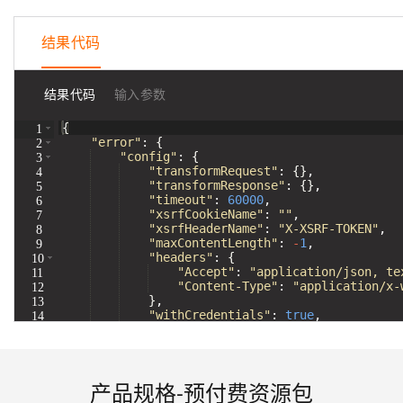
态
AI Native 的
机
解
器
结果代码
决
学
方
习
大模型解决方
案
结果代码
输入参数
案
AI
{
1
开
"error"
:
{
2
快
10
多
与
发
"config"
:
{
3
速
分
模
AI
"transformRequest"
:
{
}
,
和
4
部
钟
态
智
"transformResponse"
:
{
}
,
5
AI
"timeout"
:
60000
,
署
微
数
能
6
应
"xsrfCookieName"
:
""
,
7
Dify，
调：
据
体
用
"xsrfHeaderName"
:
"X-XSRF-TOKEN"
,
8
高
让
信
进
"maxContentLength"
:
-
1
,
解
9
效
0.6B
息
行
"headers"
:
{
10
决
"Accept"
:
"application/json, te
搭
模
提
实
11
方
"Content-Type"
:
"application/x-
12
建
型
取
时
案
}
,
13
AI
媲
音
从文本、图片
"withCredentials"
:
true
,
14
应
美
视
"method"
:
"post"
,
15
用
235B
频
超
模
通
强
依托云原生高可用架构,实现
型
话
辅
产品规格-预付费资源包
10
助，
用1%尺寸在特定领
构建支持