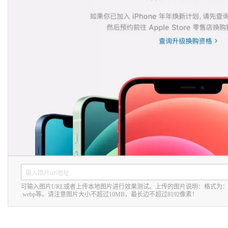
系
AI
务
丰富多元化的应用模
140+云
月
融
飞
云
程
服
场
生
统
平
产
伙
送.CN域名，送备案
模
天
防
序
务
台-
大
态
品
力
发
伴
火
平
财
模
模
免
Night
解
时
APP
布
墙
台
税
型
型
费
Plan
刻
AI
开发
时
决
云原生的云上边界网络安全
百
管
体
服
试
支
应
刻
方
炼
理
服
验
务
客
用
建
持
用
所见，即是所
-
案
务
平
户
站
Qwen
产品新客免费试用，最长1
400
全
生
台
案
大
系
在线体验全尺寸、多种模态
3.8-
电
AI
妙
态
百
例
模
统
大
Max
话
实
多模态内
伙
炼-
型
Happy
模
行
NEW
训
伴
智
系
型
业
广
夜间 5 折，Qwen/Me
营
自
能
列
ACA
生
告
从基础到进阶，
然
体
大
认
态
营
语
模
灵活可视化地构建企业级
证
解
销
言
型
体
决
处
人
验
新一代 AI 视频生成模型
方
理
工
案
助力企业全员 AI 认知与能
智
可输入图片URL或者上传本地图片进行效果测试。上传的图片说明：格式为
数
.webp
等。请注意图片大小不超过
10MB
，最长边不超过
8192
像素！
开
能
据
发
平
标
者
台
注
生
PAI