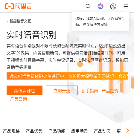
你好，我是AI助理，可以解答问
< 智能语音交互
题、推荐解决方案等
实时语音识别
实时语音识别是对不限时长的音频流做实时识别，达到“边说边出
文字”的效果，内置智能断句，可提供每句话开始结束时间。可用
于视频实时直播字幕、实时会议记录、实时法庭庭审记录、智能语
音助手等场景。
通义听悟免费体验火热进行中，体验用大模型做学习笔记、会议记
超值资源包
立即开通
新手指南
产品定价
产品咨询
产品规格
产品优势
产品功能
应用场景
产品动态
更多产品